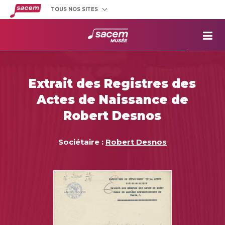
TOUS NOS SITES
Créateurs
et éditeurs
Clients
utilisateurs
La
Sacem
Aide aux
projets
Extrait des Registres des
Musée
Sacem
Actes de Naissance de
Répertoire
des œuvres
Robert Desnos
Sociétaire :
Robert Desnos