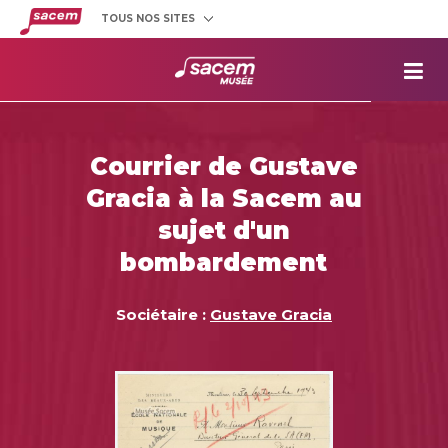
TOUS NOS SITES
Créateurs
et éditeurs
Clients
utilisateurs
La
Sacem
Aide aux
projets
Courrier de Gustave
Musée
Sacem
Gracia à la Sacem au
Répertoire
des œuvres
sujet d'un
bombardement
Sociétaire :
Gustave Gracia