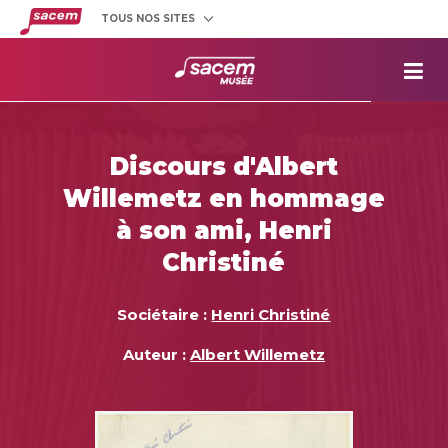
TOUS NOS SITES
Créateurs
et éditeurs
Clients
utilisateurs
La
Sacem
Aide aux
projets
Discours d'Albert
Musée
Sacem
Willemetz en hommage
Répertoire
des œuvres
à son ami, Henri
Christiné
Sociétaire :
Henri Christiné
Auteur :
Albert Willemetz