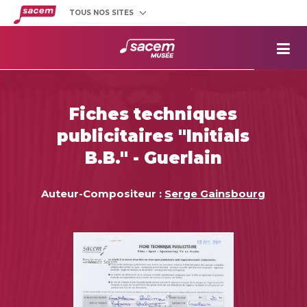
TOUS NOS SITES
Créateurs
et éditeurs
Clients
utilisateurs
La
Sacem
Aide aux
projets
Fiches techniques
Musée
Sacem
publicitaires "Initials
Répertoire
des œuvres
B.B." - Guerlain
Auteur-Compositeur :
Serge Gainsbourg