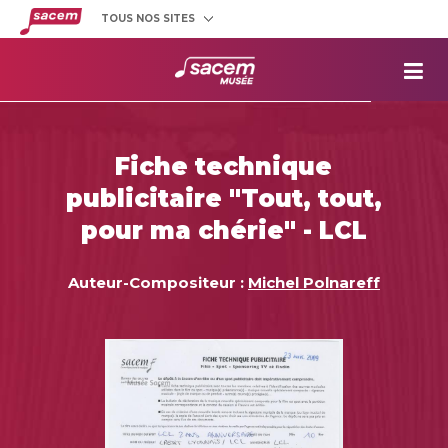
TOUS NOS SITES
Créateurs
et éditeurs
Clients
utilisateurs
La
Sacem
Aide aux
projets
Fiche technique
Musée
Sacem
publicitaire "Tout, tout,
Répertoire
des œuvres
pour ma chérie" - LCL
Auteur-Compositeur :
Michel Polnareff