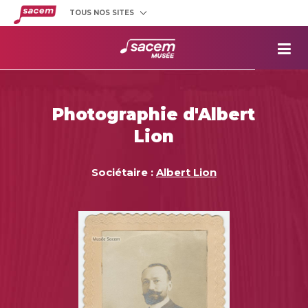
TOUS NOS SITES
Créateurs
et éditeurs
Clients
utilisateurs
La
Sacem
Aide aux
projets
Photographie d'Albert
Musée
Sacem
Lion
Répertoire
des œuvres
Sociétaire :
Albert Lion