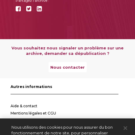
Partagez l'archive :
Vous souhaitez nous signaler un problème sur une
archive, demander sa dépublication ?
Nous contacter
Autres informations
Aide & contact
Mentions légales et CGU
Politique de confidentialité
Nous utilisons des cookies pour nous assurer du bon
Informations pratiques
fonctionnement de notre site, pour personnaliser