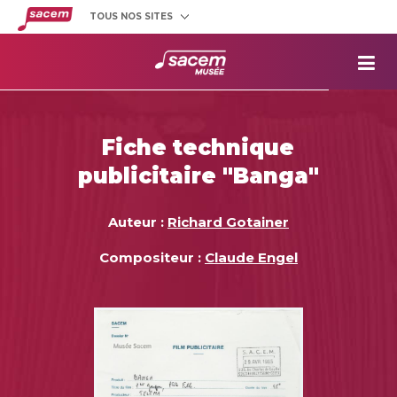
TOUS NOS SITES
Créateurs
et éditeurs
Clients
utilisateurs
La
Sacem
Aide aux
projets
Fiche technique
Musée
Sacem
publicitaire "Banga"
Répertoire
des œuvres
Auteur :
Richard Gotainer
Compositeur :
Claude Engel