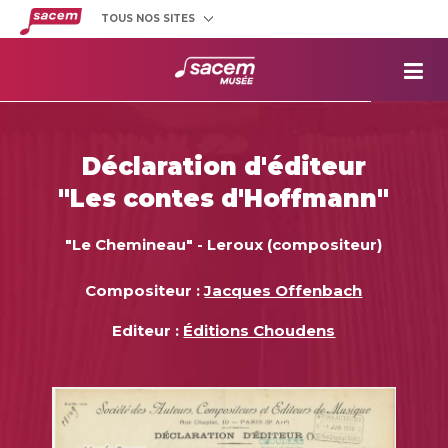
TOUS NOS SITES
Créateurs
et éditeurs
Clients
utilisateurs
La
Sacem
Aide aux
projets
Déclaration d'éditeur
Musée
Sacem
"Les contes d'Hoffmann"
Répertoire
des œuvres
"Le Chemineau" - Leroux (compositeur)
Compositeur :
Jacques Offenbach
Editeur :
Éditions Choudens