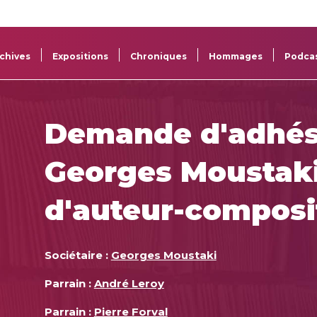
La
Aide aux
Musée
Répertoi
Sacem
projets
Sacem
des œuv
chives
Expositions
Chroniques
Hommages
Podca
Demande d'adhés
Georges Moustaki
d'auteur-composi
Sociétaire :
Georges Moustaki
Parrain :
André Leroy
Parrain :
Pierre Forval