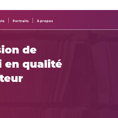
re
res
sts
Portraits
À propos
ion de
 en qualité
teur