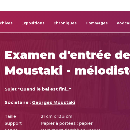
La
Aide aux
Musée
Répertoi
Sacem
projets
Sacem
des œuv
chives
Expositions
Chroniques
Hommages
Podca
Examen d'entrée d
Moustaki - mélodis
Sujet "Quand le bal est fini..."
Sociétaire :
Georges Moustaki
Taille
21 cm x 13,5 cm
Support
Papier à portées ; papier