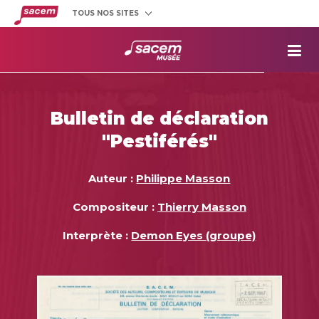
TOUS NOS SITES
Créateurs
et éditeurs
Clients
utilisateurs
La
Sacem
Aide aux
projets
Bulletin de déclaration
Musée
Sacem
"Pestiférés"
Répertoire
des œuvres
Auteur :
Philippe Masson
Compositeur :
Thierry Masson
Interprète :
Demon Eyes (groupe)