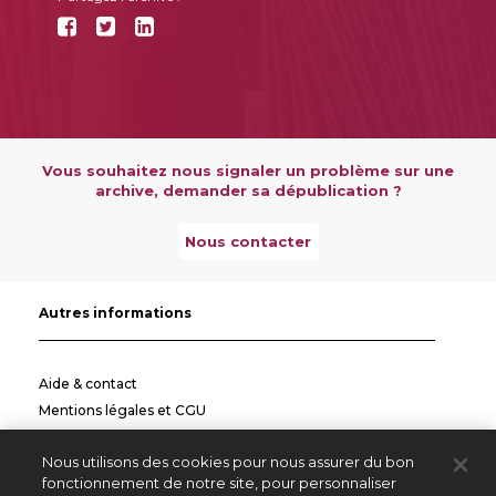
Vous souhaitez nous signaler un problème sur une
archive, demander sa dépublication ?
Nous contacter
Autres informations
Aide & contact
Mentions légales et CGU
Politique de confidentialité
Nous utilisons des cookies pour nous assurer du bon
Informations pratiques
fonctionnement de notre site, pour personnaliser