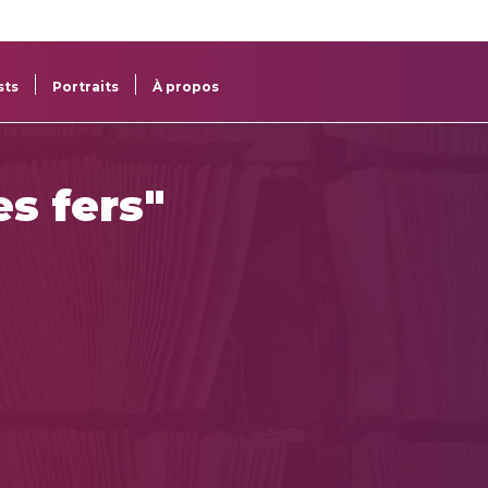
re
res
sts
Portraits
À propos
es fers"