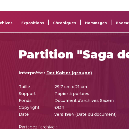
La
Aide aux
Musée
Répertoi
Sacem
projets
Sacem
des œuv
chives
Expositions
Chroniques
Hommages
Podca
Partition "Saga d
Interprète :
Der Kaiser (groupe)
Taille
29,7 cm x 21 cm
Support
Papier à portées
Fonds
Document d'archives Sacem
Copyright
©DR
Date
vers 1984 (Date du document)
Partagez l'archive :