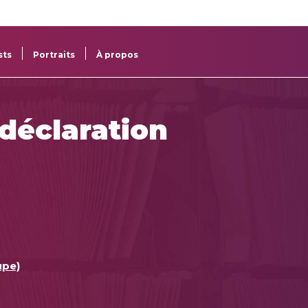
re
res
sts
Portraits
À propos
 déclaration
upe)