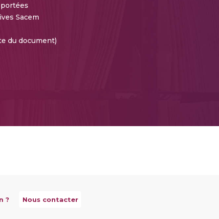
 portées
ives Sacem
te du document)
n ?
Nous contacter