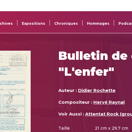
La
Aide aux
Musée
Répertoi
Sacem
projets
Sacem
des œuv
chives
Expositions
Chroniques
Hommages
Podca
Bulletin de
"L'enfer"
Auteur :
Didier Rochette
Compositeur :
Hervé Raynal
Voir Aussi :
Attentat Rock (gro
Taille
21 cm x 29,7 cm