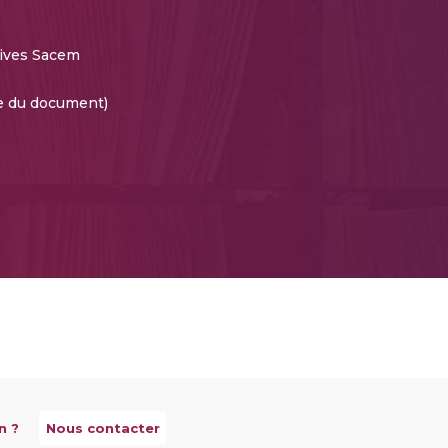
ives Sacem
te du document)
n ?
Nous contacter