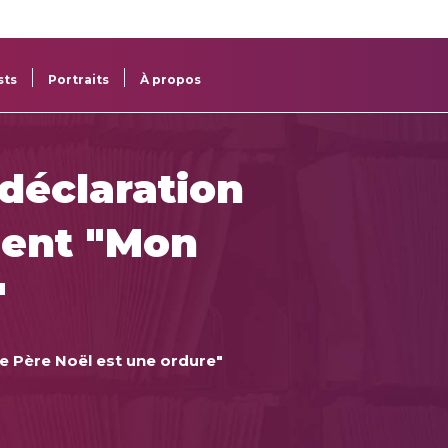
re
res
sts
Portraits
À propos
 déclaration
ent "Mon
"
Le Père Noël est une ordure"