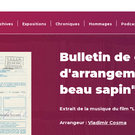
La
Aide aux
Musée
Répertoi
Sacem
projets
Sacem
des œuv
chives
Expositions
Chroniques
Hommages
Podca
Bulletin de
d'arrangem
beau sapin
Extrait de la musique du film "
Arrangeur :
Vladimir Cosma