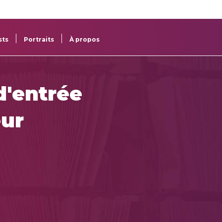
re
res
sts
Portraits
À propos
d'entrée
eur