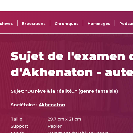
La
Aide aux
Musée
Répertoi
Sacem
projets
Sacem
des œuv
chives
Expositions
Chroniques
Hommages
Podca
Sujet de l'examen 
d'Akhenaton - aut
Sujet: "Du rêve à la réalité..." (genre fantaisie)
Sociétaire :
Akhenaton
Taille
29,7 cm x 21 cm
Support
Papier