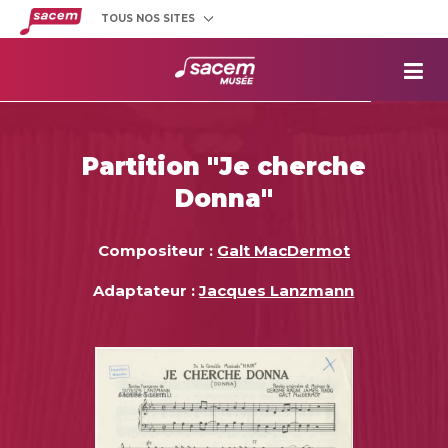
TOUS NOS SITES
Créateurs
et éditeurs
Clients
utilisateurs
La
Sacem
Aide aux
projets
Partition "Je cherche
Musée
Sacem
Donna"
Répertoire
des œuvres
Compositeur :
Galt MacDermot
Adaptateur :
Jacques Lanzmann