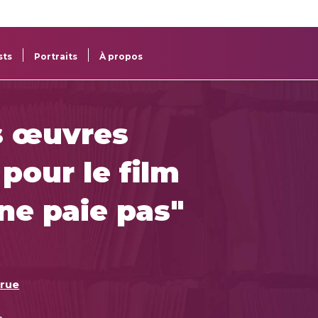
re
res
sts
Portraits
À propos
s œuvres
pour le film
ne paie pas"
rue