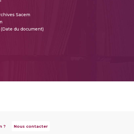
m
rchives Sacem
m
2 (Date du document)
n ?
Nous contacter