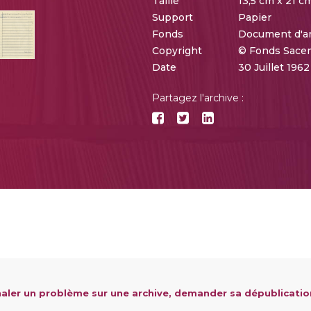
Taille
13,5 cm x 21 c
Support
Papier
Fonds
Document d'a
Copyright
© Fonds Sace
Date
30 Juillet 196
Partagez l'archive :
aler un problème sur une archive, demander sa dépublicatio