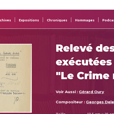
La
Aide aux
Musée
Répertoi
Sacem
projets
Sacem
des œuv
chives
Expositions
Chroniques
Hommages
Podca
Relevé de
exécutées 
"Le Crime 
Voir Aussi :
Gérard Oury
Compositeur :
Georges Dele