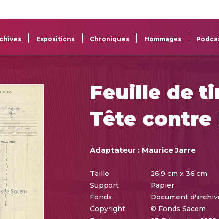
La
Aide aux
Musée
Répertoi
Sacem
projets
Sacem
des œuv
chives
Expositions
Chroniques
Hommages
Podca
Feuille de t
Tête contre
Adaptateur :
Maurice Jarre
Taille
26,9 cm x 36 cm
Support
Papier
Fonds
Document d'archi
Copyright
© Fonds Sacem