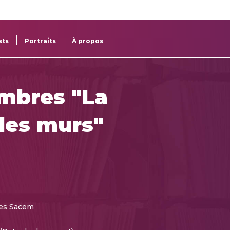
re
res
sts
Portraits
À propos
imbres "La
 les murs"
ves Sacem