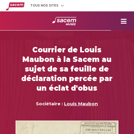
TOUS NOS SITES
Créateurs
et éditeurs
Clients
utilisateurs
La
Sacem
Aide aux
projets
Courrier de Louis
Musée
Sacem
Maubon à la Sacem au
Répertoire
des œuvres
sujet de sa feuille de
déclaration percée par
un éclat d'obus
Sociétaire :
Louis Maubon