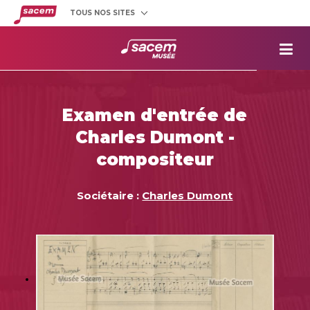
TOUS NOS SITES
Créateurs
et éditeurs
Clients
utilisateurs
La
Sacem
Aide aux
projets
Examen d'entrée de
Musée
Sacem
Charles Dumont -
Répertoire
des œuvres
compositeur
Sociétaire :
Charles Dumont