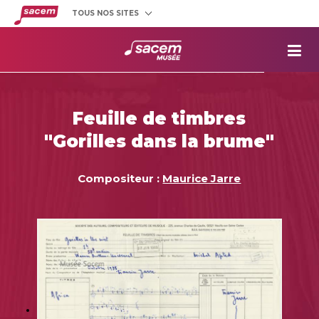
TOUS NOS SITES
Créateurs
et éditeurs
Clients
utilisateurs
La
Sacem
Aide aux
projets
Feuille de timbres
Musée
Sacem
"Gorilles dans la brume"
Répertoire
des œuvres
Compositeur :
Maurice Jarre