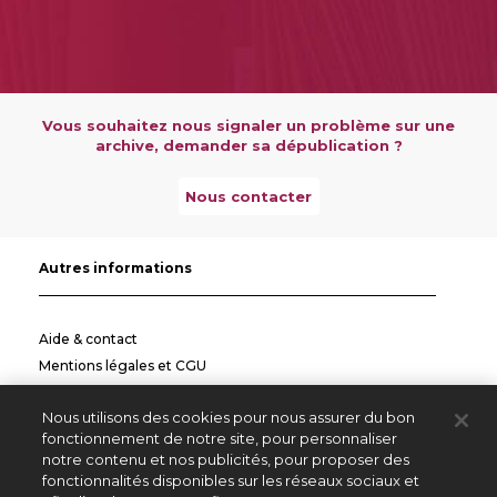
Vous souhaitez nous signaler un problème sur une
archive, demander sa dépublication ?
Nous contacter
Autres informations
Aide & contact
Mentions légales et CGU
Politique de confidentialité
Nous utilisons des cookies pour nous assurer du bon
Informations pratiques
fonctionnement de notre site, pour personnaliser
notre contenu et nos publicités, pour proposer des
Autres sites
fonctionnalités disponibles sur les réseaux sociaux et