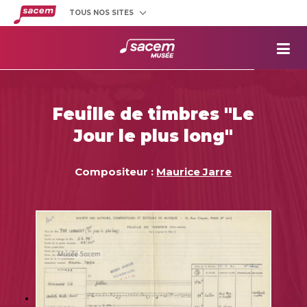
TOUS NOS SITES
Créateurs
et éditeurs
Clients
utilisateurs
La
Sacem
Aide aux
projets
Feuille de timbres "Le
Musée
Sacem
Jour le plus long"
Répertoire
des œuvres
Compositeur :
Maurice Jarre