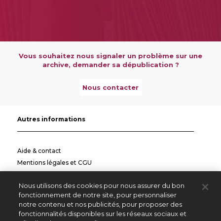
Vous souhaitez nous signaler un problème sur une
archive, demander sa dépublication ?
Nous contacter
Autres informations
Aide & contact
Mentions légales et CGU
Politique de confidentialité
Nous utilisons des cookies pour nous assurer du bon
Informations pratiques
fonctionnement de notre site, pour personnaliser
notre contenu et nos publicités, pour proposer des
Autres sites
fonctionnalités disponibles sur les réseaux sociaux et