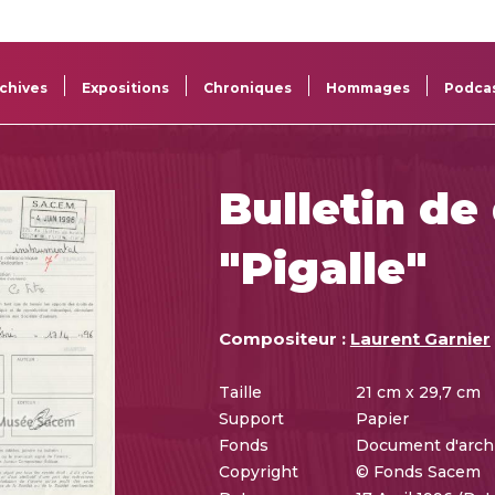
La
Aide aux
Musée
Répertoi
Sacem
projets
Sacem
des œuv
chives
Expositions
Chroniques
Hommages
Podca
Bulletin de
"Pigalle"
Compositeur :
Laurent Garnier
Taille
21 cm x 29,7 cm
Support
Papier
Fonds
Document d'arch
Copyright
© Fonds Sacem