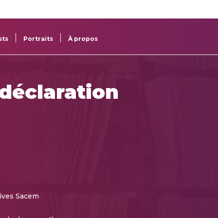
re
res
sts
Portraits
À propos
 déclaration
ives Sacem