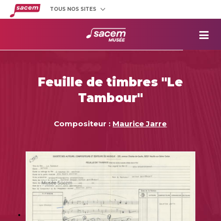
TOUS NOS SITES
Créateurs
et éditeurs
Clients
utilisateurs
La
Sacem
Aide aux
projets
Feuille de timbres "Le
Musée
Sacem
Tambour"
Répertoire
des œuvres
Compositeur :
Maurice Jarre