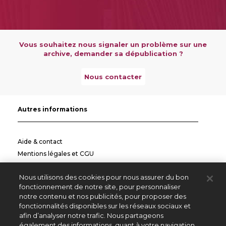
Vous souhaitez nous signaler un problème sur une
archive, demander sa dépublication ?
Nous contacter
Autres informations
Aide & contact
Mentions légales et CGU
Politique de confidentialité
Nous utilisons des cookies pour nous assurer du bon
Informations pratiques
fonctionnement de notre site, pour personnaliser
notre contenu et nos publicités, pour proposer des
Autres sites
fonctionnalités disponibles sur les réseaux sociaux et
afin d’analyser notre trafic. Nous partageons
également des informations, quant à votre navigation