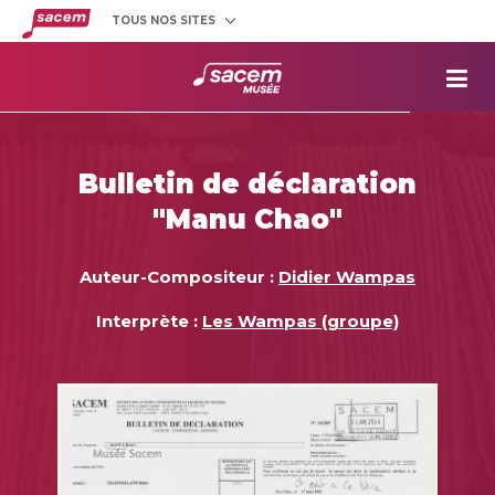
TOUS NOS SITES
Créateurs
et éditeurs
Clients
utilisateurs
La
Sacem
Aide aux
projets
Bulletin de déclaration
Musée
Sacem
"Manu Chao"
Répertoire
des œuvres
Auteur-Compositeur :
Didier Wampas
Interprète :
Les Wampas (groupe)