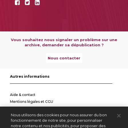
Vous souhaitez nous signaler un problème sur une
archive, demander sa dépublication ?
Nous contacter
Autres informations
Aide & contact
Mentions légales et CGU
Politique de confidentialité
Nous utilisons des cookies pour nous assurer du bon
Informations pratiques
fonctionnement de notre site, pour personnaliser
notre contenu et nos publicités, pour proposer des