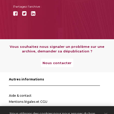
Partagez l'archive :
Vous souhaitez nous signaler un problème sur une
archive, demander sa dépublication ?
Nous contacter
Autres informations
Aide & contact
Mentions légales et CGU
Politique de confidentialité
Nous utilisons des cookies pour nous assurer du bon
Informations pratiques