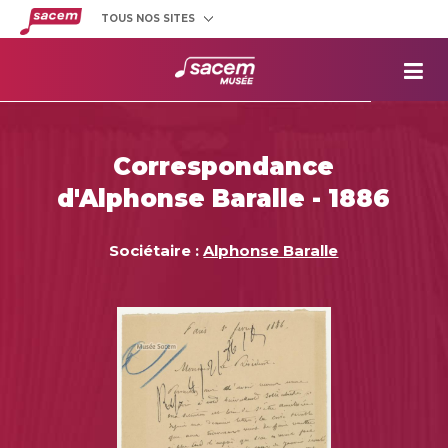
TOUS NOS SITES
Créateurs
et éditeurs
Clients
utilisateurs
La
Sacem
Aide aux
projets
Correspondance
Musée
Sacem
d'Alphonse Baralle - 1886
Répertoire
des œuvres
Sociétaire :
Alphonse Baralle