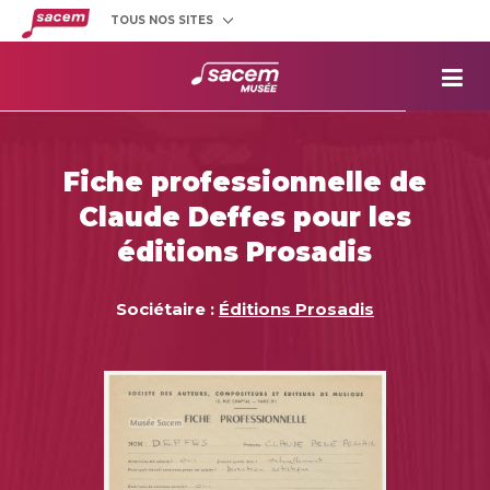
TOUS NOS SITES
Créateurs
et éditeurs
Clients
utilisateurs
La
Sacem
Aide aux
projets
Fiche professionnelle de
Musée
Sacem
Claude Deffes pour les
Répertoire
des œuvres
éditions Prosadis
Sociétaire :
Éditions Prosadis