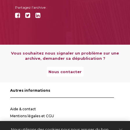
Partagez l'archive :
Vous souhaitez nous signaler un problème sur une
archive, demander sa dépublication ?
Nous contacter
Autres informations
Aide & contact
Mentions légales et CGU
Politique de confidentialité
Nous utilisons des cookies pour nous assurer du bon
Informations pratiques