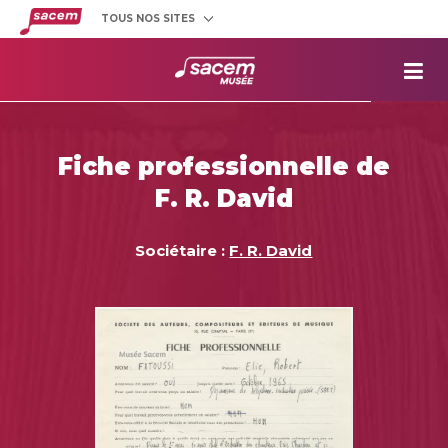
TOUS NOS SITES
Créateurs
et éditeurs
Clients
utilisateurs
La
Sacem
Aide aux
projets
Fiche professionnelle de
Musée
Sacem
F. R. David
Répertoire
des œuvres
Sociétaire :
F. R. David