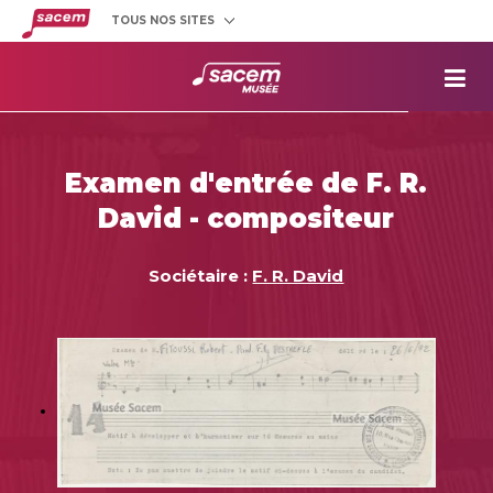
TOUS NOS SITES
Créateurs
et éditeurs
Clients
utilisateurs
La
Sacem
Aide aux
projets
Examen d'entrée de F. R.
Musée
Sacem
David - compositeur
Répertoire
des œuvres
Sociétaire :
F. R. David