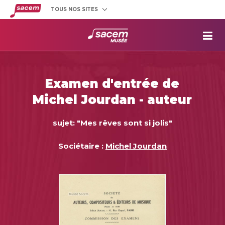
TOUS NOS SITES
Créateurs
et éditeurs
Clients
utilisateurs
La
Sacem
Aide aux
projets
Examen d'entrée de
Musée
Sacem
Michel Jourdan - auteur
Répertoire
des œuvres
sujet: "Mes rêves sont si jolis"
Sociétaire :
Michel Jourdan