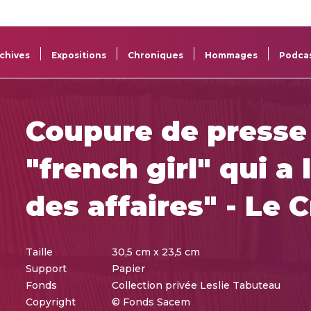
La
Aide aux
Musée
Répertoi
Sacem
projets
Sacem
des œuv
chives
Expositions
Chroniques
Hommages
Podca
Coupure de presse
"french girl" qui a 
des affaires" - Le 
Taille
30,5 cm x 23,5 cm
Support
Papier
Fonds
Collection privée Leslie Tabuteau
Copyright
© Fonds Sacem