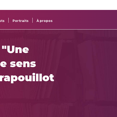
re
res
sts
Portraits
À propos
 "Une
le sens
Crapouillot