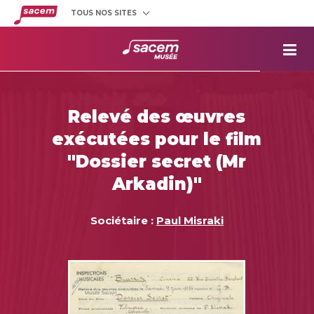
TOUS NOS SITES
Créateurs
et éditeurs
Clients
utilisateurs
La
Sacem
Aide aux
projets
Relevé des œuvres
Musée
Sacem
exécutées pour le film
Répertoire
des œuvres
"Dossier secret (Mr
Arkadin)"
Sociétaire :
Paul Misraki