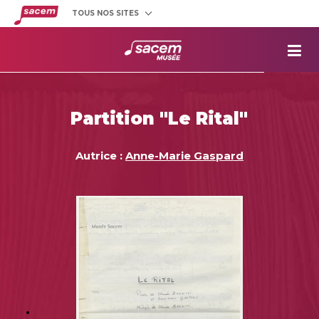
TOUS NOS SITES
Créateurs
et éditeurs
Clients
utilisateurs
La
Sacem
Aide aux
projets
Partition "Le Rital"
Musée
Sacem
Répertoire
des œuvres
Autrice :
Anne-Marie Gaspard