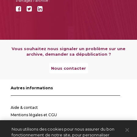
Partagez l'archive :
Vous souhaitez nous signaler un problème sur une
archive, demander sa dépublication ?
Nous contacter
Autres informations
Aide & contact
Mentions légales et CGU
Politique de confidentialité
Nous utilisons des cookies pour nous assurer du bon
Informations pratiques
fonctionnement de notre site, pour personnaliser