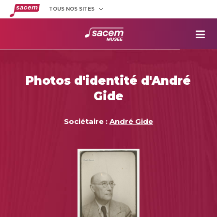
TOUS NOS SITES
Créateurs
et éditeurs
Clients
utilisateurs
La
Sacem
Aide aux
projets
Photos d'identité d'André
Musée
Sacem
Gide
Répertoire
des œuvres
Sociétaire :
André Gide