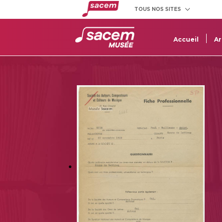
TOUS NOS SITES
Créateurs
Clients
et éditeurs
utilisateurs
Accueil
Ar