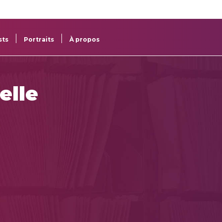
re
res
sts
Portraits
À propos
elle