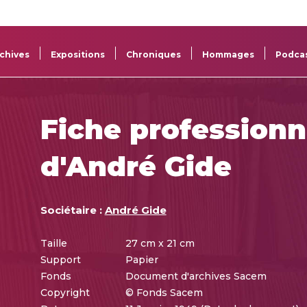
La
Aide aux
Musée
Répertoi
Sacem
projets
Sacem
des œuv
chives
Expositions
Chroniques
Hommages
Podca
Fiche professionn
d'André Gide
Sociétaire :
André Gide
Taille
27 cm x 21 cm
Support
Papier
Fonds
Document d'archives Sacem
Copyright
© Fonds Sacem