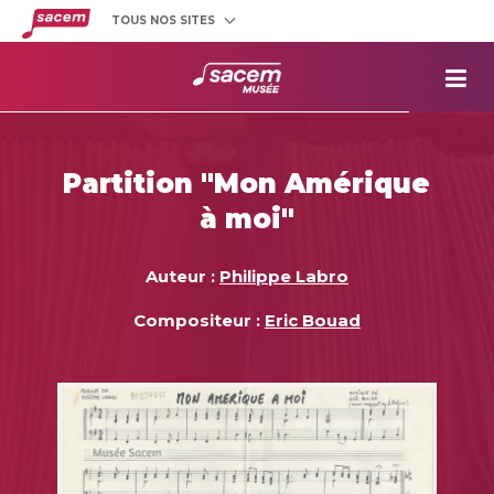
TOUS NOS SITES
Créateurs
et éditeurs
Clients
utilisateurs
La
Sacem
Aide aux
projets
Partition "Mon Amérique
Musée
Sacem
à moi"
Répertoire
des œuvres
Auteur :
Philippe Labro
Compositeur :
Eric Bouad