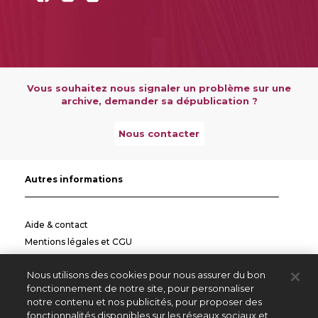
Vous souhaitez nous signaler un problème sur une
archive, demander sa dépublication ?
Nous contacter
Autres informations
Aide & contact
Mentions légales et CGU
Politique de confidentialité
Nous utilisons des cookies pour nous assurer du bon
Informations pratiques
fonctionnement de notre site, pour personnaliser
notre contenu et nos publicités, pour proposer des
Autres sites
fonctionnalités disponibles sur les réseaux sociaux et