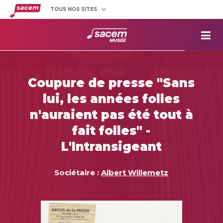
TOUS NOS SITES
Créateurs
et éditeurs
Clients
utilisateurs
La
Sacem
Aide aux
projets
Coupure de presse "Sans
Musée
Sacem
lui, les années folles
Répertoire
des œuvres
n'auraient pas été tout à
fait folles" -
L'Intransigeant
Sociétaire :
Albert Willemetz