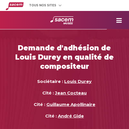
TOUS NOS SITES
Créateurs
et éditeurs
Clients
utilisateurs
La
Sacem
Aide aux
projets
Demande d'adhésion de
Musée
Sacem
Louis Durey en qualité de
Répertoire
des œuvres
compositeur
Sociétaire :
Louis Durey
Cité :
Jean Cocteau
Cité :
Guillaume Apollinaire
Cité :
André Gide