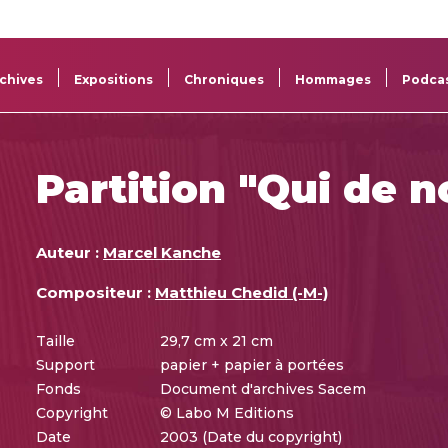
La
Aide aux
Musée
Répertoi
Sacem
projets
Sacem
des œuv
chives
Expositions
Chroniques
Hommages
Podca
Partition "Qui de 
Auteur :
Marcel Kanche
Compositeur :
Matthieu Chedid (-M-)
Taille
29,7 cm x 21 cm
Support
papier + papier à portées
Fonds
Document d'archives Sacem
Copyright
© Labo M Editions
Date
2003 (Date du copyright)