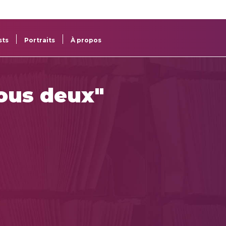
re
res
sts
Portraits
À propos
nous deux"