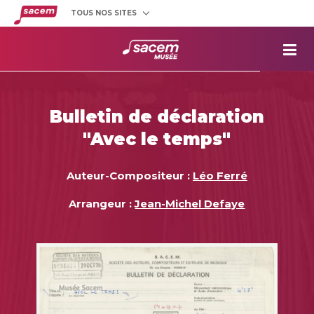
TOUS NOS SITES
Créateurs
et éditeurs
Clients
utilisateurs
La
Sacem
Aide aux
projets
Bulletin de déclaration
Musée
Sacem
"Avec le temps"
Répertoire
des œuvres
Auteur-Compositeur :
Léo Ferré
Arrangeur :
Jean-Michel Defaye