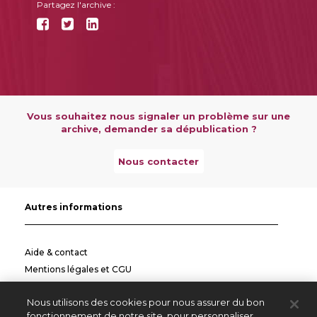
Partagez l'archive :
Vous souhaitez nous signaler un problème sur une
archive, demander sa dépublication ?
Nous contacter
Autres informations
Aide & contact
Mentions légales et CGU
Politique de confidentialité
Nous utilisons des cookies pour nous assurer du bon
Informations pratiques
fonctionnement de notre site, pour personnaliser