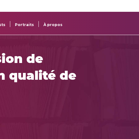
re
res
sts
Portraits
À propos
ion de
 qualité de