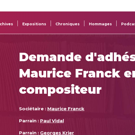
La
Aide aux
Musée
Répertoi
Sacem
projets
Sacem
des œuv
chives
Expositions
Chroniques
Hommages
Podca
Demande d'adhés
Maurice Franck en
compositeur
Sociétaire :
Maurice Franck
Parrain :
Paul Vidal
Parrain :
Georges Krier