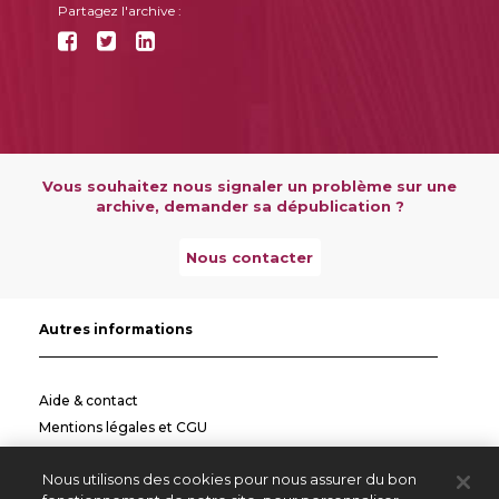
Partagez l'archive :
Vous souhaitez nous signaler un problème sur une
archive, demander sa dépublication ?
Nous contacter
Autres informations
Aide & contact
Mentions légales et CGU
Politique de confidentialité
Nous utilisons des cookies pour nous assurer du bon
Informations pratiques