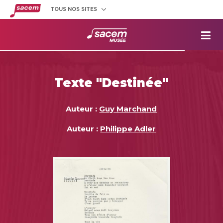
TOUS NOS SITES
Créateurs
et éditeurs
Clients
utilisateurs
La
Sacem
Aide aux
projets
Texte "Destinée"
Musée
Sacem
Répertoire
des œuvres
Auteur :
Guy Marchand
Auteur :
Philippe Adler