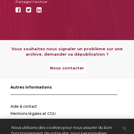
Partagez l'archive :
Vous souhaitez nous signaler un problème sur une
archive, demander sa dépublication ?
Nous contacter
Autres informations
Aide & contact
Mentions légales et CGU
Politique de confidentialité
Nous utilisons des cookies pour nous assurer du bon
Informations pratiques
fonctionnement de notre site, pour personnaliser