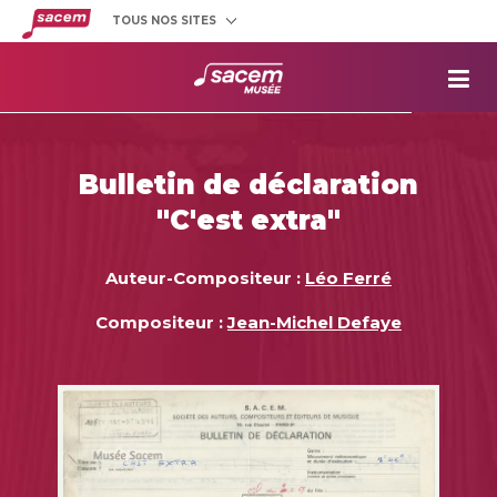
TOUS NOS SITES
Créateurs
et éditeurs
Clients
utilisateurs
La
Sacem
Aide aux
projets
Bulletin de déclaration
Musée
Sacem
"C'est extra"
Répertoire
des œuvres
Auteur-Compositeur :
Léo Ferré
Compositeur :
Jean-Michel Defaye