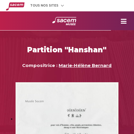
TOUS NOS SITES
Créateurs
et éditeurs
Clients
utilisateurs
La
Sacem
Aide aux
projets
Partition "Hanshan"
Musée
Sacem
Répertoire
des œuvres
Compositrice :
Marie-Hélène Bernard