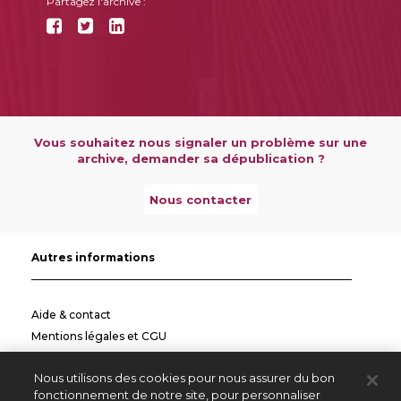
Partagez l'archive :
Vous souhaitez nous signaler un problème sur une
archive, demander sa dépublication ?
Nous contacter
Autres informations
Aide & contact
Mentions légales et CGU
Politique de confidentialité
Nous utilisons des cookies pour nous assurer du bon
Informations pratiques
fonctionnement de notre site, pour personnaliser