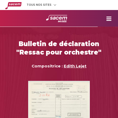
TOUS NOS SITES
Créateurs
et éditeurs
Clients
utilisateurs
La
Sacem
Aide aux
projets
Bulletin de déclaration
Musée
Sacem
"Ressac pour orchestre"
Répertoire
des œuvres
Compositrice :
Edith Lejet