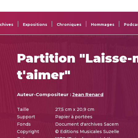
La
Aide aux
Musée
Répertoi
Sacem
projets
Sacem
des œuv
chives
Expositions
Chroniques
Hommages
Podca
Partition "Laisse-
t'aimer"
Auteur-Compositeur :
Jean Renard
Taille
27,5 cm x 20,9 cm
Support
Papier à portées
Fonds
Document d'archives Sacem
Copyright
© Editions Musicales Suzelle