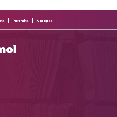
re
res
sts
Portraits
À propos
moi