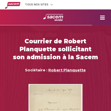
TOUS NOS SITES
Créateurs
et éditeurs
Clients
utilisateurs
La
Sacem
Aide aux
projets
Courrier de Robert
Musée
Sacem
Planquette sollicitant
Répertoire
des œuvres
son admission à la Sacem
Sociétaire :
Robert Planquette