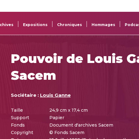
La
Aide aux
Musée
Répertoi
Sacem
projets
Sacem
des œuv
chives
Expositions
Chroniques
Hommages
Podca
Pouvoir de Louis G
Sacem
Sociétaire :
Louis Ganne
Taille
24,9 cm x 17,4 cm
Support
Papier
Fonds
Document d'archives Sacem
Copyright
© Fonds Sacem