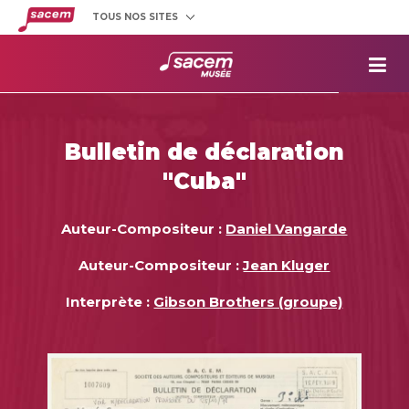
TOUS NOS SITES
Créateurs
et éditeurs
Clients
utilisateurs
La
Sacem
Aide aux
projets
Bulletin de déclaration
Musée
Sacem
"Cuba"
Répertoire
des œuvres
Auteur-Compositeur :
Daniel Vangarde
Auteur-Compositeur :
Jean Kluger
Interprète :
Gibson Brothers (groupe)