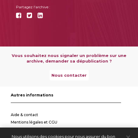
Partagez l'archive :
Vous souhaitez nous signaler un problème sur une
archive, demander sa dépublication ?
Nous contacter
Autres informations
Aide & contact
Mentions légales et CGU
Politique de confidentialité
Nous utilisons des cookies pour nous assurer du bon
Informations pratiques