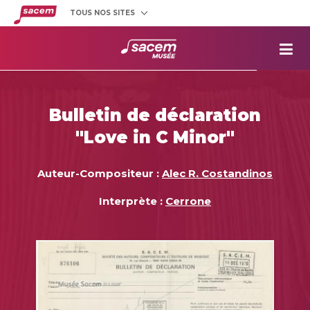
TOUS NOS SITES
Créateurs
et éditeurs
Clients
utilisateurs
La
Sacem
Aide aux
projets
Bulletin de déclaration
Musée
Sacem
"Love in C Minor"
Répertoire
des œuvres
Auteur-Compositeur :
Alec R. Costandinos
Interprète :
Cerrone