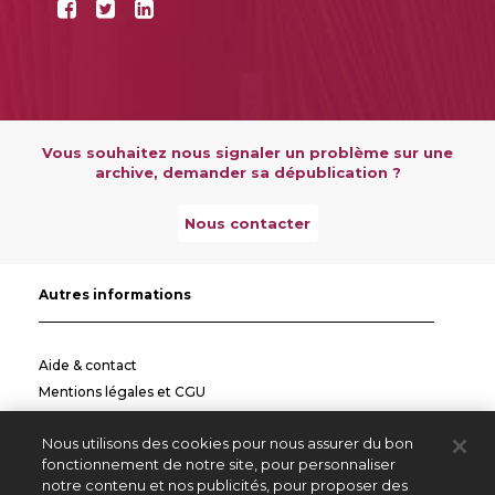
Vous souhaitez nous signaler un problème sur une
archive, demander sa dépublication ?
Nous contacter
Autres informations
Aide & contact
Mentions légales et CGU
Politique de confidentialité
Nous utilisons des cookies pour nous assurer du bon
Informations pratiques
fonctionnement de notre site, pour personnaliser
notre contenu et nos publicités, pour proposer des